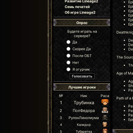
Развитие Lineage2
Ep
Ep
Семь печатей
Ep
Об игре Lineage2
Ep
Ep
Опрос
Ep
Будете играть на
Deathkni
сервере?
De
Да
De
Скорее Да
De
После ОБТ
The Sour
Нет
Th
Я огурчик
Age of Ma
Ag
Sh
Лучшие игроки
Pa
№
Ник
Раса
Path of a
1
Трубинка
Pa
2
ПолФедора
Pa
Pa
3
РулонЛинолиума
Ep
4
Калидор
5
Тубаретка