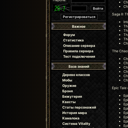
Ch
Ch
Saga II: 
In
Th
Важное
Th
Th
Форум
Th
Статистика
Ch
Описание сервера
The Chaot
Правила сервера
Тест подключения
Ch
Ch
База знаний
Ch
Ch
Дерево классов
Ch
Ch
Мобы
Оружие
Epic Tale
Броня
Ep
Бижутерия
Ep
Квесты
Ep
Статы персонажей
Ep
Ep
История мира
Ep
Камалока
Ep
Система Vitality
Ep