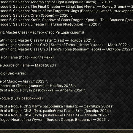
isode 5: Salvation: Assemblage of Light (Собрание Света) — 2019 г.
isode 5: Salvation: The Final Chapter — Etina’s End (Финал — Конец Этины) — 2
isode 5: Salvation: Return of the Forgotten Kings (Возвращение забытых корол
isode 5: Salvation: Orfen (Орфен) — 2020 г.
isode 5: Salvation: Krofin, Shadow of Water Dragon (Крофин, Тень Водного Дра
isode 5: Salvation: Lineage II: Fafurion (Фафурион) — 2020 г.
ght: Master Class (Мастер-класс Рыцарь смерти)
athknight: Master Class (Master Class) — Ноябрь 2021 г.
athknight: Master Class Ch.2 | Storm of Terror (Шторм Ужаса) — Март 2022 г.
athknight: Master Class Ch.3 | Hero's Tome (Фолиант Героя) — Октябрь 2022 г
ce of Flame (Источник пламени)
e Source of Flame — Март 2023 г.
gic (Век магии)
e of Magic — Август 2023 г.
inemaker (Творец сияния) — Ноябрь 2023 г.
th of a Rogue (Путь разбойника) — Апрель 2024 г.
 Rogue (Путь разбойника)
th of a Rogue: Ch.2 (Путь разбойника Глава 2) — Сентябрь 2024 г.
th of a Rogue: Ch.3 (Путь разбойника Глава 3) — Декабрь 2024 г.
th of a Rogue: Ch.4 (Путь разбойника Глава 4) — Апрель 2025 г.
ilogue: Heart of the Wyvern (Эпилог: Сердце Виверны) — 2025 г.