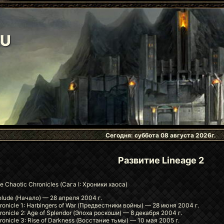
RU
Сегодня: суббота 08 августа 2026г.
Развитие Lineage 2
he Chaotic Chronicles (Сага I: Хроники хаоса)
elude (Начало) — 28 апреля 2004 г.
ronicle 1: Harbingers of War (Предвестники войны) — 28 июня 2004 г.
ronicle 2: Age of Splendor (Эпоха роскоши) — 8 декабря 2004 г.
ronicle 3: Rise of Darkness (Восстание тьмы) — 10 мая 2005 г.