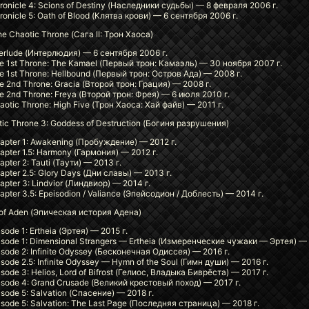
ronicle 4: Scions of Destiny (Наследники судьбы) — 8 февраля 2006 г.
ronicle 5: Oath of Blood (Клятва крови) — 6 сентября 2006 г.
The Chaotic Throne (Сага II: Трон Хаоса)
terlude (Интерлюдия) — 6 сентября 2006 г.
e 1st Throne: The Kamael (Первый трон: Камаэль) — 30 ноября 2007 г.
e 1st Throne: Hellbound (Первый трон: Остров Ада) — 2008 г.
e 2nd Throne: Gracia (Второй трон: Грация) — 2008 г.
e 2nd Throne: Freya (Второй трон: Фрея) — 6 июля 2010 г.
aotic Throne: High Five (Трон Хаоса: Хай файв) — 2011 г.
ic Throne 3: Goddess of Destruction (Богиня разрушения)
apter 1: Awakening (Пробуждение) — 2012 г.
apter 1.5: Harmony (Гармония) — 2012 г.
apter 2: Tauti (Таути) — 2013 г.
apter 2.5: Glory Days (Дни славы) — 2013 г.
apter 3: Lindvior (Линдвиор) — 2014 г.
apter 3.5: Epeisodion / Valiance (Эпейсодион / Доблесть) — 2014 г.
 of Aden (Эпическая история Адена)
isode 1: Ertheia (Эртея) — 2015 г.
isode 1: Dimensional Strangers — Ertheia (Измеренческие чужаки — Эртея) — 
isode 2: Infinite Odyssey (Бесконечная Одиссея) — 2016 г.
isode 2.5: Infinite Odyssey — Hymn of the Soul (Гимн души) — 2016 г.
isode 3: Helios, Lord of Bifrost (Гелиос, Владыка Биврёста) — 2017 г.
isode 4: Grand Crusade (Великий крестовый поход) — 2017 г.
isode 5: Salvation (Спасение) — 2018 г.
isode 5: Salvation: The Last Page (Последняя страница) — 2018 г.