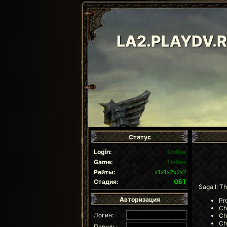
LA2.PLAYDV.
Статус
Login:
Online
Game:
Online
Рейты:
х1х1х2х2х2
Стадия:
ОБТ
Saga I: T
Авторизация
Pr
Ch
Логин:
Ch
Ch
Пароль: