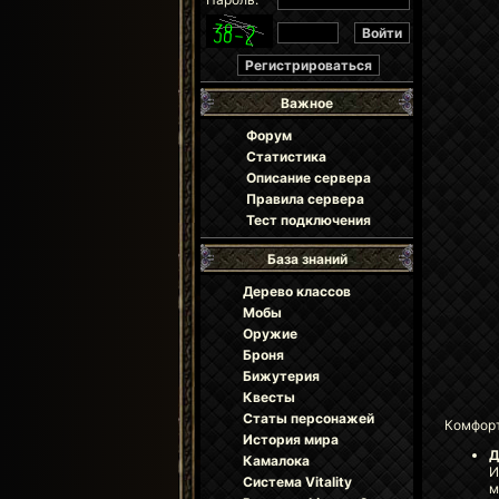
Важное
Форум
Статистика
Описание сервера
Правила сервера
Тест подключения
База знаний
Дерево классов
Мобы
Оружие
Броня
Бижутерия
Квесты
Статы персонажей
Комфорт
История мира
Д
Камалока
И
Система Vitality
м