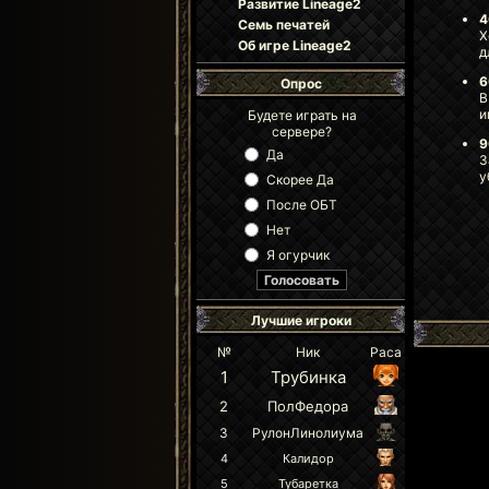
Развитие Lineage2
4
Семь печатей
Х
Об игре Lineage2
д
6
Опрос
В
и
Будете играть на
сервере?
9
Да
З
у
Скорее Да
После ОБТ
Нет
Я огурчик
Лучшие игроки
№
Ник
Раса
1
Трубинка
2
ПолФедора
3
РулонЛинолиума
4
Калидор
5
Тубаретка