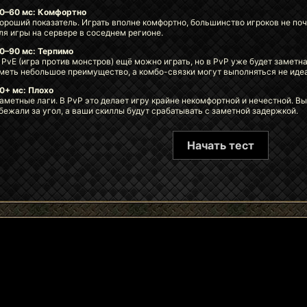
0–60 мс: Комфортно
ороший показатель. Играть вполне комфортно, большинство игроков не п
ля игры на сервере в соседнем регионе.
0–90 мс: Терпимо
 PvE (игра против монстров) ещё можно играть, но в PvP уже будет заметн
меть небольшое преимущество, а комбо-связки могут выполняться не иде
0+ мс: Плохо
аметные лаги. В PvP это делает игру крайне некомфортной и нечестной. Вы
бежали за угол, а ваши скиллы будут срабатывать с заметной задержкой.
Начать тест