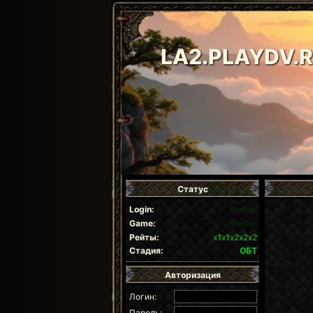
LA2.PLAYDV.
Статус
Login:
Online
Game:
Online
Рейты:
х1х1х2х2х2
Стадия:
ОБТ
Авторизация
Логин:
Пароль: