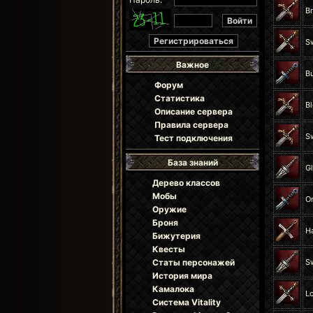
B
Sw
Важное
B
Форум
Статистика
B
Описание сервера
Правила сервера
Sw
Тест подключения
База знаний
G
Дерево классов
Мобы
O
Оружие
Броня
H
Бижутерия
Квесты
Статы персонажей
S
История мира
Камалока
L
Система Vitality