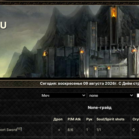
RU
Сегодня: воскресенье 09 августа 2026г. С Днём стр
None-грэйд
Дроп
P/M Atk
Рук
Soul/Spirit shots
Crys
hort Sword
+
8/6
1
1/1
0