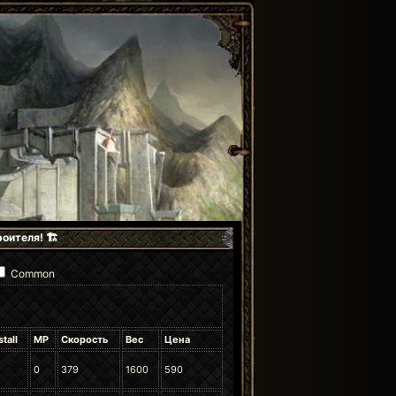
оителя! 🏗️
Common
tall
MP
Скорость
Вес
Цена
0
379
1600
590