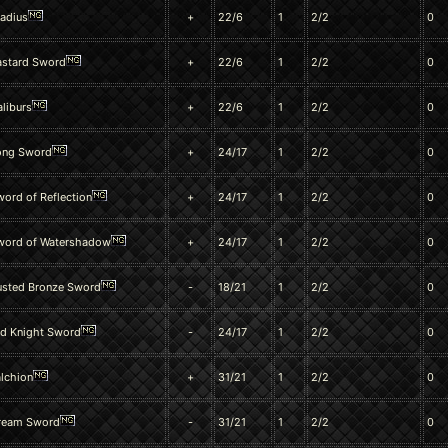
ladius
+
22/6
1
2/2
0
astard Sword
+
22/6
1
2/2
0
liburs
+
22/6
1
2/2
0
ong Sword
+
24/17
1
2/2
0
ord of Reflection
+
24/17
1
2/2
0
word of Watershadow
+
24/17
1
2/2
0
usted Bronze Sword
-
18/21
1
2/2
0
ld Knight Sword
-
24/17
1
2/2
0
lchion
+
31/21
1
2/2
0
ream Sword
-
31/21
1
2/2
0