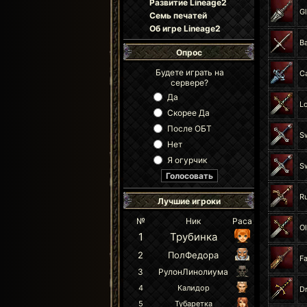
Развитие Lineage2
G
Семь печатей
Об игре Lineage2
B
Опрос
Будете играть на
Ca
сервере?
Да
L
Скорее Да
После ОБТ
Sw
Нет
Я огурчик
S
R
Лучшие игроки
№
Ник
Раса
O
1
Трубинка
2
ПолФедора
Fa
3
РулонЛинолиума
4
Калидор
D
5
Тубаретка