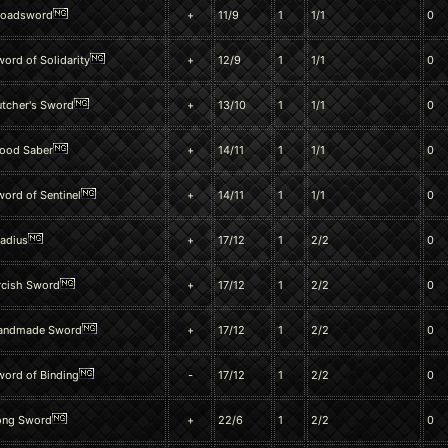
roadsword
+
11/9
1
1/1
0
ord of Solidarity
+
12/9
1
1/1
0
utcher's Sword
+
13/10
1
1/1
0
lood Saber
+
14/11
1
1/1
0
ord of Sentinel
+
14/11
1
1/1
0
ladius
+
17/12
1
2/2
0
rcish Sword
+
17/12
1
2/2
0
andmade Sword
+
17/12
1
2/2
0
word of Binding
-
17/12
1
2/2
0
ong Sword
+
22/6
1
2/2
0