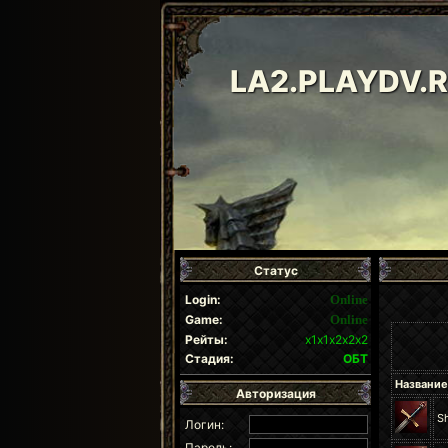
LA2.PLAYDV.
Статус
Login:
Online
Game:
Online
Рейты:
х1х1х2х2х2
Стадия:
ОБТ
Название
Авторизация
S
Логин:
Пароль: