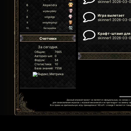
skinner1 2026-03-0
6
Alopendra
7
ыуеыуему
Игра вылетает
8
sdgsegs
skinner1 2026-03-0
9
sedg4egdsgt
10
Батарейка
Крафт-штамп для 
skinner1 2026-03-0
Счетчики
За сегодня.
Общие:
7665
Авториз-ые:
0
Форум:
54
Статистика:
10
База знаний:
7556
Данный игровой проект не является официальным, не связан с 
для ознакомления игроков с игровой механикой и не претендует на замену 
Все права на оригинальную игру принадлежат NCsoft. Lineage II является товар