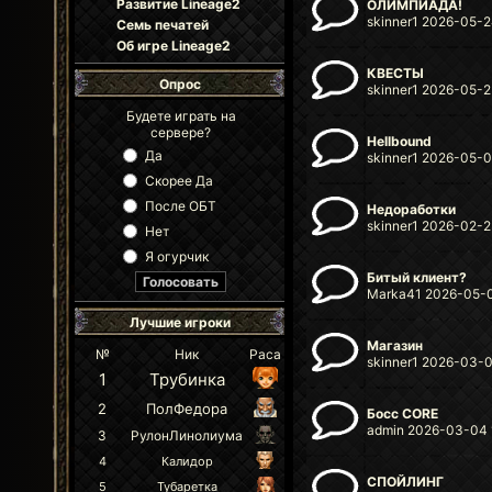
Развитие Lineage2
ОЛИМПИАДА!
skinner1 2026-05-2
Семь печатей
Об игре Lineage2
КВЕСТЫ
Опрос
skinner1 2026-05-2
Будете играть на
сервере?
Hellbound
Да
skinner1 2026-05-0
Скорее Да
После ОБТ
Недоработки
skinner1 2026-02-2
Нет
Я огурчик
Битый клиент?
Marka41 2026-05-0
Лучшие игроки
Магазин
№
Ник
Раса
skinner1 2026-03-0
1
Трубинка
2
ПолФедора
Босс CORE
admin 2026-03-04 
3
РулонЛинолиума
4
Калидор
СПОЙЛИНГ
5
Тубаретка