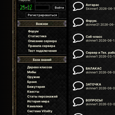
Антарас
Skinner1 2026-06-1
Форум.
Важное
skinner21 2026-06-
Форум
Статистика
Саб-класс
skinner1 2026-06-1
Описание сервера
Правила сервера
Тест подключения
Сервер и Тех. раб
skinner1 2026-03-1
База знаний
Дерево классов
ВАЛАКАС
Мобы
skinner1 2026-06-0
Оружие
Броня
ЗАТОЧКА
Бижутерия
skinner1 2026-06-0
Квесты
Статы персонажей
ВОПРОСЫ!
История мира
skinner1 2026-03-0
Камалока
Система Vitality