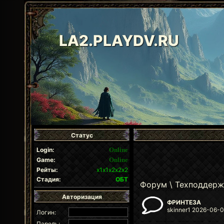
LA2.PLAYDV.RU
Статус
Login:
Online
Game:
Online
Рейты:
х1х1х2х2х2
Стадия:
ОБТ
Форум
\ Техподдерж
Авторизация
ФРИНТЕЗА
skinner1 2026-06-0
Логин:
Пароль: