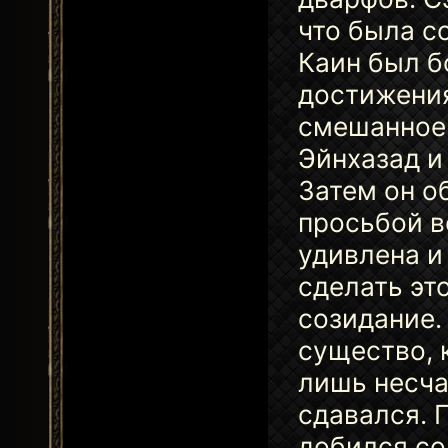
что была с
Каин был б
достижения
смешанное 
Эйнхазад и
Затем он о
просьбой в
удивлена и
сделать это
созидание.
существо, 
лишь несча
сдавался. 
добился со