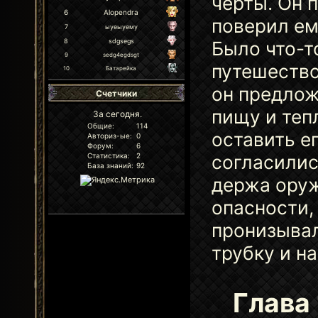
черты. Он 
6
Alopendra
поверил ем
7
ыуеыуему
8
sdgsegs
Было что-т
9
sedg4egdsgt
путешество
10
Батарейка
он предлож
Счетчики
пищу и теп
За сегодня.
Общие:
114
оставить е
Авториз-ые:
0
Форум:
6
согласилис
Статистика:
2
База знаний:
92
держа оруж
опасности,
пронизывал
трубку и на
Глава 