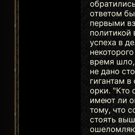
обратились
ответом бы
первыми вз
политикой 
успеха в д
некоторого
время шло,
не дано ст
гигантам в
орки. "Кто 
имеют ли о
тому, что 
стоять выш
ошеломляю