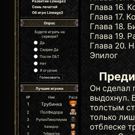
Развитие Lineage2
Глава 16. К
Семь печатей
Об игре Lineage2
Глава 17. К
Опрос
Глава 18. Б
Будете играть на
Глава 19. 
сервере?
Да
Глава 20. 
Скорее Да
Эпилог
После ОБТ
Нет
Я огурчик
Преди
Он сделал 
Лучшие игроки
выдохнул. 
№
Ник
Раса
1
Трубинка
толстым ст
2
ПолФедора
только лиш
3
РулонЛинолиума
отблеске т
4
Калидор
5
Тубаретка