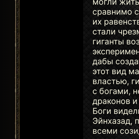
могли жить
сравнимо с
их равенст
стали чрез
гиганты во
эксперимен
дабы созда
этот вид м
властью, г
с богами, 
драконов и
Боги видел
Эйнхазад, 
всеми сози