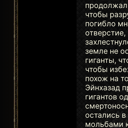
продолжал 
чтобы разр
погибло м
отверстие,
захлестнул
земле не ос
гиганты, ч
чтобы избе
похож на т
Эйнхазад п
гигантов о
смертоносн
остались в
мольбами к