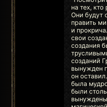
на тех, кто
Они будут 
править ми
и прокрича
свои созда
создания б
трусливыми
созданий Г
вынужден п
он оставил
была мудро
были столь
вынуждены 
магической