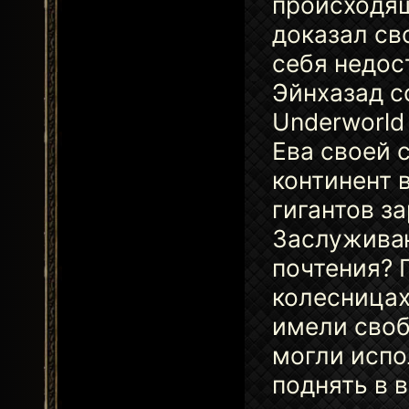
происходящ
доказал св
себя недос
Эйнхазад с
Underworld
Ева своей 
континент 
гигантов з
Заслуживаю
почтения? 
колесницах
имели своб
могли испо
поднять в 