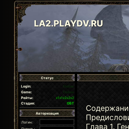
LA2.PLAYDV.RU
Статус
Login:
Online
Game:
Online
Рейты:
х1х1х2х2х2
Стадия:
ОБТ
Содержани
Авторизация
Предислов
Логин:
Глава 1. Ге
Пароль: