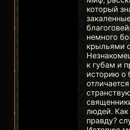
который зн
закаленные
благоговей
немного бо
крыльями с
Незнакомец
к губам и 
историю о 
отличается
странствую
священники
людей. Как
правду? сл
Историю ми