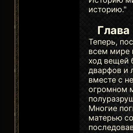
историю."
Глава
Теперь, по
всем мире 
ход вещей 
дварфов и 
вместе с н
огромном м
полуразруш
Многие пог
матерью со
последовав