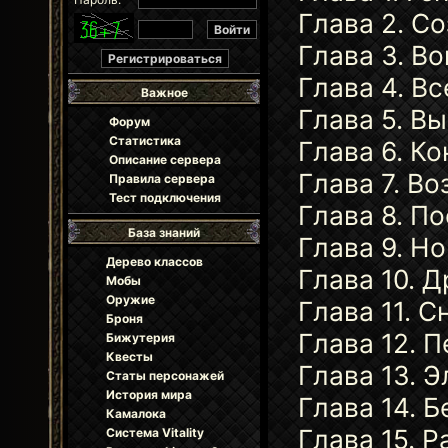
Глава 2. С
Глава 3. В
Глава 4. В
Важное
Глава 5. В
Форум
Статистика
Глава 6. К
Описание сервера
Глава 7. В
Правила сервера
Тест подключения
Глава 8. П
База знаний
Глава 9. Н
Дерево классов
Глава 10. Д
Мобы
Оружие
Глава 11. С
Броня
Глава 12. 
Бижутерия
Квесты
Глава 13. 
Статы персонажей
История мира
Глава 14. 
Камалока
Глава 15. 
Система Vitality