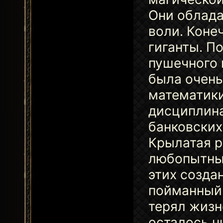
Они облада
воли. Конеч
гиганты. П
пушечного 
была очень
математики
дисциплина
банковских
Крылатая р
любопытные
этих созда
пойманный 
терял жизн
осталось н