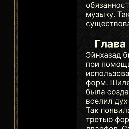
обязанност
музыку. Та
существова
Глава
Эйнхазад б
при помощи
использова
форм. Шиле
была созда
вселил дух
Так появил
третью фор
дварфов. С