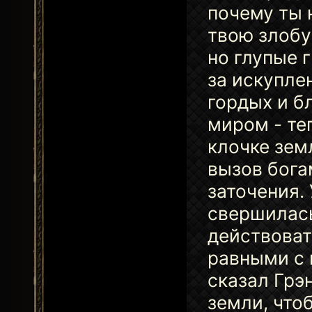
почему ты 
твою злобу
но глупые 
за искупле
гордых и б
миром - те
клочке зем
вызов бога
заточения.
свершилась
действоват
равными с 
сказал Грэн
земли, что