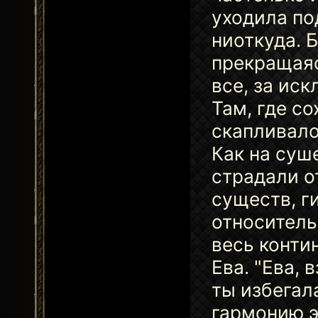
уходила по
ниоткуда. Б
прекращаяс
все, за ис
Там, где с
скапливало
Как на суш
страдали о
существ, г
относитель
весь контин
Ева. "Ева, 
ты избегал
гармонию э