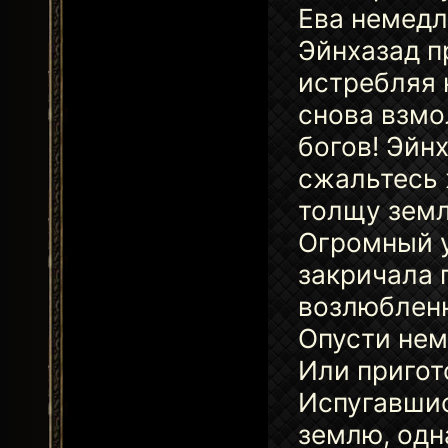
Ева немедл
Эйнхазад п
истребляя 
снова взмо
богов! Эйн
сжальтесь 
толщу земл
Огромный у
закричала 
возлюбленн
Опусти нем
Или пригот
Испугавшис
землю, одн