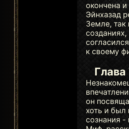
окончена и
Эйнхазад р
Земле, так
созданиях,
согласился
к своему ф
Глава
Незнакомец
впечатлени
он посвяща
хоть и был
сознания -
Миф, расск