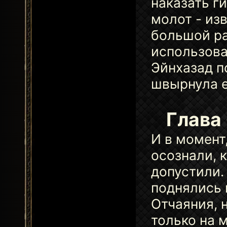
наказать ги
молот - из
большой ра
использовал
Эйнхазад п
швырнула е
Глава 
И в момент
осознали, 
допустили.
поднялись 
Отчаяния, 
только на 