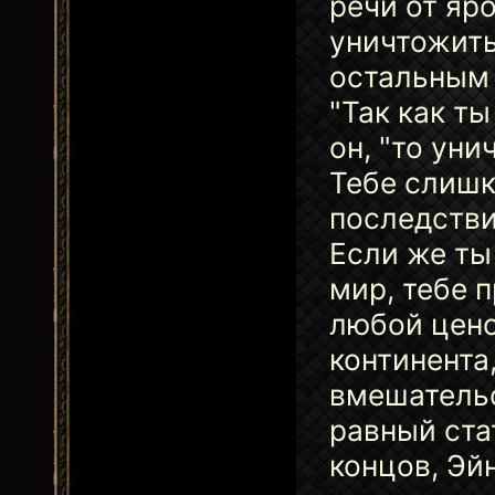
речи от яр
уничтожить
остальным 
"Так как т
он, "то ун
Тебе слишк
последствия
Если же ты
мир, тебе 
любой цено
континента
вмешательс
равный стат
концов, Эй