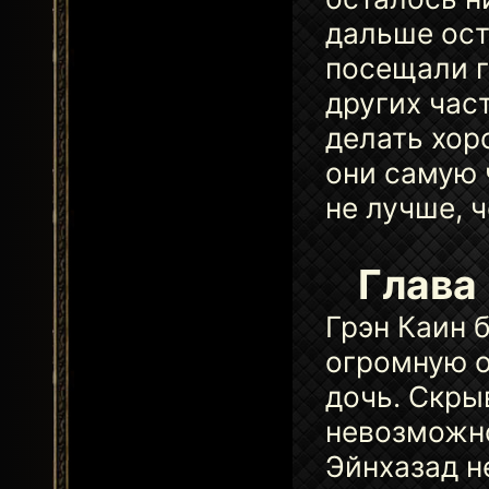
дальше ост
посещали г
других час
делать хор
они самую 
не лучше, 
Глава 
Грэн Каин 
огромную о
дочь. Скры
невозможно
Эйнхазад н