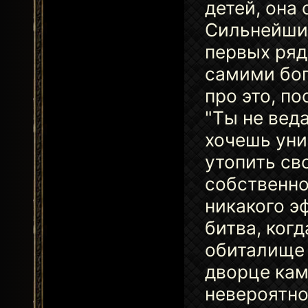
детей, она
Сильнейшим
первых ряд
самими бог
про это, п
"Ты не вед
хочешь уни
утопить св
собственно
никакого э
битва, ког
обиталище 
дворце кам
невероятно