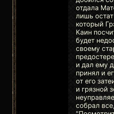
отдала Мате
лишь остат
который Гр
Каин посчи
будет недо
своему ста
предостерег
и дал ему 
принял и е
от его зате
и грязной з
неуправляе
собрал все,
"Посмотрит