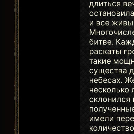
длиться ве
остановила
и все живы
Многочисле
битве. Каж
раскаты гр
такие мощн
существа д
небесах. Ж
несколько 
склонился 
полученные
имели пере
количеств