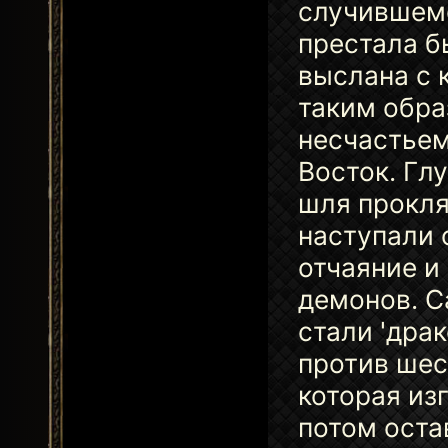
случившемс
престала б
выслана с к
таким обра
несчастьем
Восток. Гл
шля прокля
наступали 
отчаяние и
демонов. С
стали 'дра
против шес
которая изг
потом оста