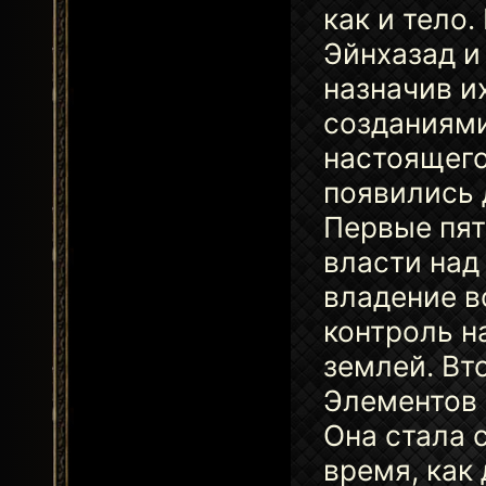
как и тело
Эйнхазад и
назначив и
созданиями
настоящего
появились 
Первые пят
власти над
владение в
контроль на
землей. Вт
Элементов 
Она стала 
время, как