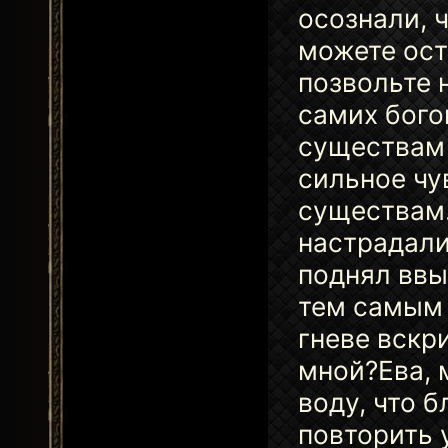
осознали, 
можете ост
позвольте 
самих бого
существам 
сильное чу
существам.
настрадали
поднял ввы
тем самым 
гневе вскр
мной?Ева, 
воду, что 
повторить 