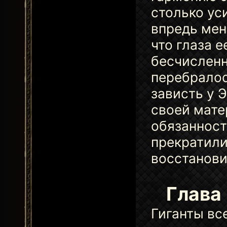
столько ус
впредь мен
что глаза 
бесчисленн
перебралос
зависть у 
своей мате
обязанност
прекратили
восстанови
Глава 
Гиганты вс