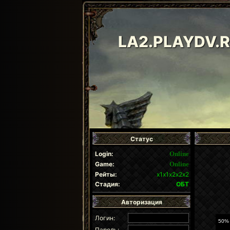
LA2.PLAYDV.
Статус
Login:
Online
Game:
Online
Рейты:
х1х1х2х2х2
Стадия:
ОБТ
Авторизация
Логин:
Пароль: