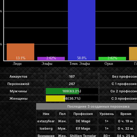
Аккаунтов
167
Без професси
Персонажей
267
С 1 профессие
Мужчины
169(63.2%)
Со 2 професси
Женщины
98(36.7%)
С 3 професси
Последние 3 созданных персонажа
Ник
Пол
Профессия
Уровень
Время
extazyfear
Жен.
DE Mage
1+
0 ч. 19 м.
Iceberg
Муж.
Elf Mage
1+
0 ч. 32 м.
Внимание
Жен.
Shillien Templar
80+
84 ч. 25 м.