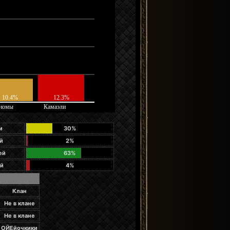
и
30%
й
2%
ей
63%
ей
4%
Клан
Не в клане
Не в клане
ОЙЕйочкики