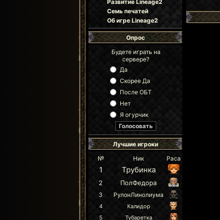
Развитие Lineage2
Семь печатей
Об игре Lineage2
Опрос
Будете играть на
сервере?
Да
Скорее Да
После ОБТ
Нет
Я огурчик
Лучшие игроки
№
Ник
Раса
1
Трубинка
2
ПолФедора
3
РулонЛинолиума
4
Калидор
5
Тубаретка