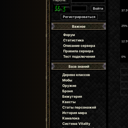
Важное
Форум
Статистика
Описание сервера
Правила сервера
Тест подключения
База знаний
Дерево классов
Мобы
Оружие
Броня
Бижутерия
Квесты
Статы персонажей
История мира
Камалока
Система Vitality