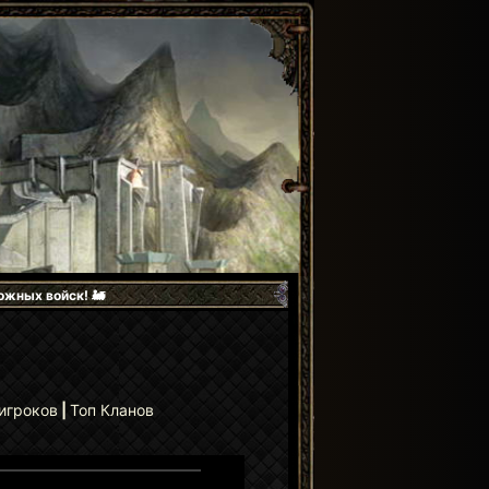
ожных войск! 🚂
 игроков
|
Топ Кланов